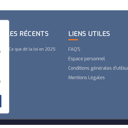
ICLES RÉCENTS
LIENS UTILES
rim : Ce que dit la loi en 2025
FAQ’S
s
Espace personnel
Conditions générales d’utilis
Mentions Légales
à