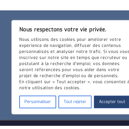
Nous respectons votre vie privée.
INFORMATIONS
ART
Nous utilisons des cookies pour améliorer votre
expérience de navigation, diffuser des contenus
5b rue Acacias
📌 Inté
personnalisés et analyser notre trafic. Si vous vou
57140 LA MAXE
inscrivez sur notre site en temps que recruteur ou
postulant à la recherche d'emploi, vos données
Contact Général/Marketing:
seront référencées pour vous aider dans votre
candidatures.fr@item-tt.eu
projet de recherche d'emploi ou de personnels.
Hotline de soutien à la Clientèle:
En cliquant sur « Tout accepter », vous consentez 
(+33) 3 87 15 27 70
notre utilisation des cookies.
Heures de bureau: Lun >Vend :
9h00 - 12h / 14h -18h
Personnaliser
Tout rejeter
Accepter tout