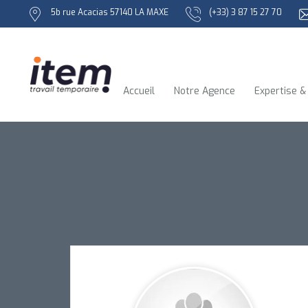
5b rue Acacias 57140 LA MAXE
(+33) 3 87 15 27 70
Accueil
Notre Agence
Expertise &