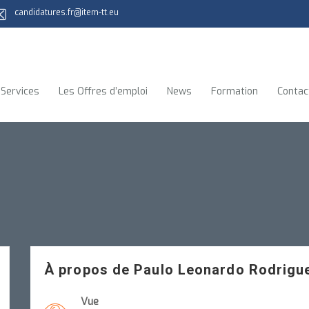
candidatures.fr@item-tt.eu
 Services
Les Offres d’emploi
News
Formation
Contac
À propos de Paulo Leonardo Rodrigu
Vue